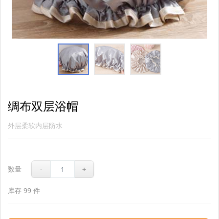
绸布双层浴帽
外层柔软内层防水
数量
-
+
库存
99
件